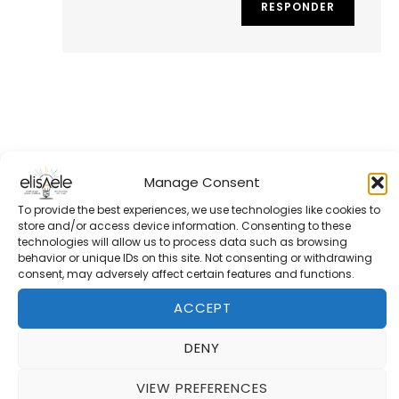
RESPONDER
Deja una respuesta
Manage Consent
Tu dirección de correo electrónico no será publicada.
Los
To provide the best experiences, we use technologies like cookies to
campos obligatorios están marcados con
*
store and/or access device information. Consenting to these
technologies will allow us to process data such as browsing
behavior or unique IDs on this site. Not consenting or withdrawing
Comentario
*
consent, may adversely affect certain features and functions.
ACCEPT
DENY
VIEW PREFERENCES