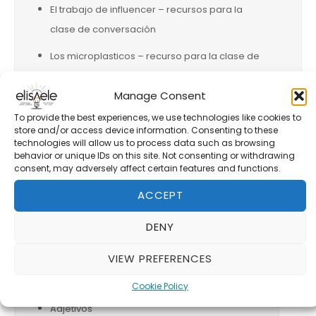
El trabajo de influencer – recursos para la
clase de conversación
Los microplasticos – recurso para la clase de
conversación
Manage Consent
Comida vegana que parece y sabe a carne –
To provide the best experiences, we use technologies like cookies to
Recurso para la clase de conversación ELE
store and/or access device information. Consenting to these
technologies will allow us to process data such as browsing
behavior or unique IDs on this site. Not consenting or withdrawing
consent, may adversely affect certain features and functions.
CATEGORIAS
ACCEPT
DENY
A1
A2
VIEW PREFERENCES
Actividades
Cookie Policy
Adjetivos