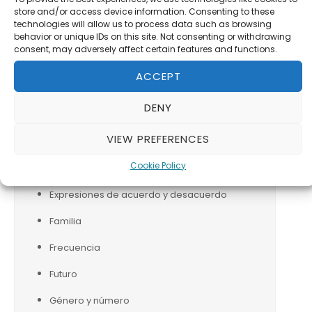
Cortometrajes
store and/or access device information. Consenting to these
technologies will allow us to process data such as browsing
Describir el camino
behavior or unique IDs on this site. Not consenting or withdrawing
consent, may adversely affect certain features and functions.
Diffit
ACCEPT
Ejercicios para estudiantes
DENY
Empaques y cantidades
VIEW PREFERENCES
Escape room
Cookie Policy
Estar
Expresiones de acuerdo y desacuerdo
Familia
Frecuencia
Futuro
Género y número