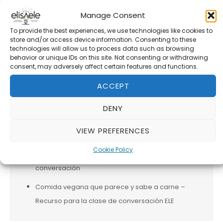
SEARCH
Manage Consent
To provide the best experiences, we use technologies like cookies to
ENTRADAS RECIENTES
store and/or access device information. Consenting to these
technologies will allow us to process data such as browsing
behavior or unique IDs on this site. Not consenting or withdrawing
consent, may adversely affect certain features and functions.
El arte contemporáneo ¿fraude o genialidad?
ACCEPT
La mujer de la perla
DENY
El trabajo de influencer – recursos para la
VIEW PREFERENCES
clase de conversación
Cookie Policy
Los microplasticos – recurso para la clase de
conversación
Comida vegana que parece y sabe a carne –
Recurso para la clase de conversación ELE