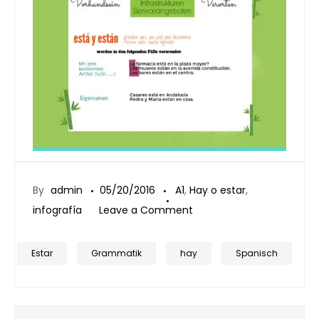
By
admin
05/20/2016
A1
,
Hay o estar
,
on
infografía
Leave a Comment
Está/están
y
Estar
Grammatik
hay
Spanisch
hay