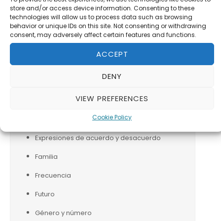
Cortometrajes
store and/or access device information. Consenting to these
technologies will allow us to process data such as browsing
Describir el camino
behavior or unique IDs on this site. Not consenting or withdrawing
consent, may adversely affect certain features and functions.
Diffit
ACCEPT
Ejercicios para estudiantes
DENY
Empaques y cantidades
VIEW PREFERENCES
Escape room
Cookie Policy
Estar
Expresiones de acuerdo y desacuerdo
Familia
Frecuencia
Futuro
Género y número