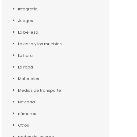
infografía
Juegos
La belleza
La casa y los muebles
La hora
La ropa
Materiales
Medios de transporte
Navidad
números
Otros
partes del cuerpo