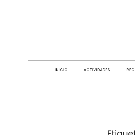
Skip
to
content
INICIO
ACTIVIDADES
REC
Etique