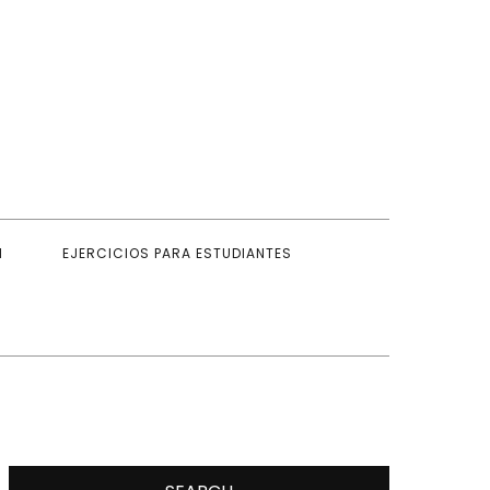
cursos para la clase de español como lengua extranjera
aele
N
EJERCICIOS PARA ESTUDIANTES