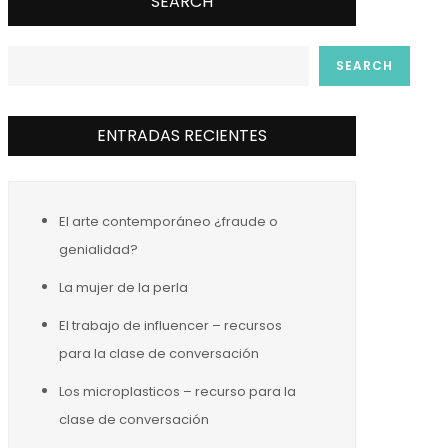
SEARCH
SEARCH
ENTRADAS RECIENTES
El arte contemporáneo ¿fraude o
genialidad?
La mujer de la perla
El trabajo de influencer – recursos
para la clase de conversación
Los microplasticos – recurso para la
clase de conversación