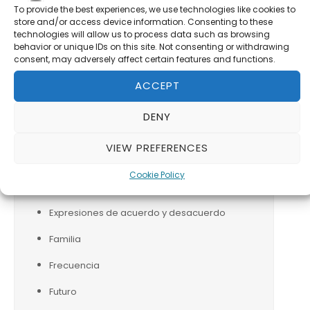
Conjugación verbos presente (indicativo)
To provide the best experiences, we use technologies like cookies to
store and/or access device information. Consenting to these
Cortometrajes
technologies will allow us to process data such as browsing
behavior or unique IDs on this site. Not consenting or withdrawing
Describir el camino
consent, may adversely affect certain features and functions.
Diffit
ACCEPT
Ejercicios para estudiantes
DENY
Empaques y cantidades
VIEW PREFERENCES
Escape room
Cookie Policy
Estar
Expresiones de acuerdo y desacuerdo
Familia
Frecuencia
Futuro