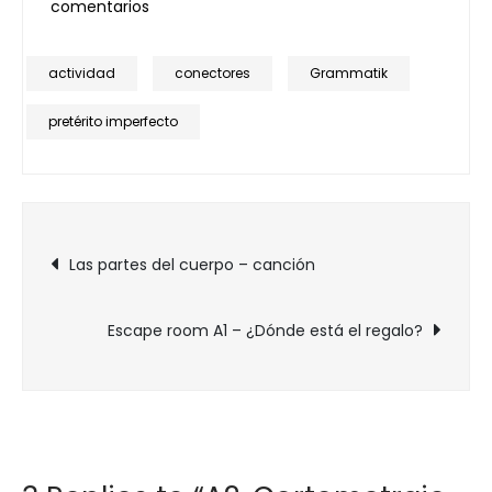
en
comentarios
A2.
Cortometraje
actividad
conectores
Grammatik
el
pretérito imperfecto
cumplidor
de
los
deseos
Navegación
Las partes del cuerpo – canción
de
Escape room A1 – ¿Dónde está el regalo?
entradas